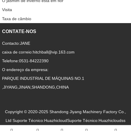
O jasmim de inverno está em flor
Visita
Taxa de câmbio
CONTATE-NOS
Contacto:
JANE
caixa de correio:
hitchball@vip.163.com
Telefone:
0531-84222390
O endereço da empresa:
PARQUE INDUSTRIAL DE MÁQUINAS NO.1
,JIYANG,JINAN,SHANDONG,CHINA
Copyright © 2020-2025 Shandong Jiyang Machinery Factory Co.,
Ltd
Suporte Técnico:Huazhicloud
Suporte Técnico:Huazhicloudss