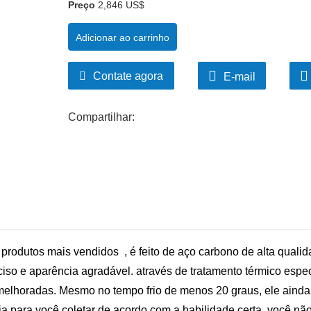
Preço
2,846 US$
Adicionar ao carrinho
Contate agora
E-mail
Compartilhar:
rodutos mais vendidos , é feito de aço carbono de alta qualid
eciso e aparência agradável. através de tratamento térmico espec
 melhoradas. Mesmo no tempo frio de menos 20 graus, ele aind
 para você coletar de acordo com a habilidade certa, você nã