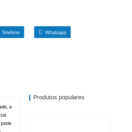
Telefone
Whatsapp
Produtos populares
ade, a
ial
a pode
o