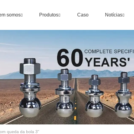
em somos
Produtos
Caso
Notícias
com queda da bola 3"