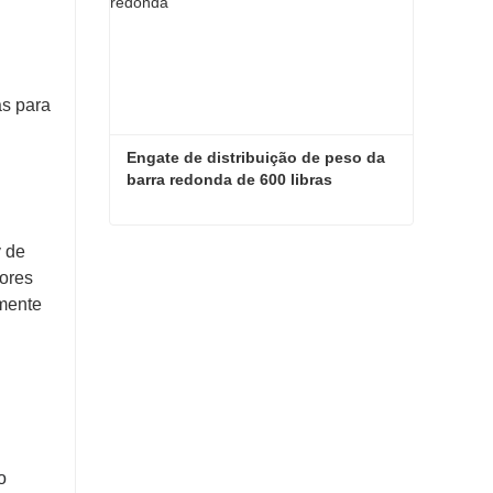
as para
Engate de distribuição de peso da 
barra redonda de 600 libras
Engate de distribuição de peso da barra redonda de 600 libras
y de
tores
Contate agora
rmente
o